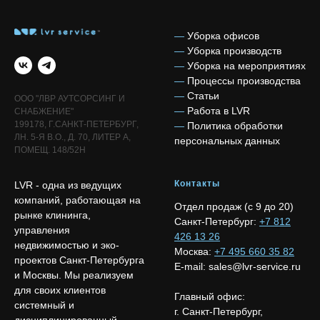
—
Уборка офисов
—
Уборка производств
—
Уборка на мероприятиях
—
Процессы производства
—
Статьи
ООО "ЛВР АУТСОРСИНГ И
—
Работа в LVR
СНАБЖЕНИЕ"
199178, Г.САНКТ-ПЕТЕРБУРГ,
—
Политика обработки
ЛН. 5-Я В.О., Д. 70, ЛИТЕР А,
персональных данных
ПОМЕЩ. 148/52Н
Контакты
LVR - одна из ведущих
компаний, работающая на
Отдел продаж (с 9 до 20)
рынке клининга,
Санкт-Петербург:
+7 812
управления
426 13 26
недвижимостью и эко-
Москва:
+7 495 660 35 82
проектов Санкт-Петербурга
E-mail:
sales@lvr-service.ru
и Москвы. Мы реализуем
для своих клиентов
Главный офис:
системный и
г. Санкт-Петербург,