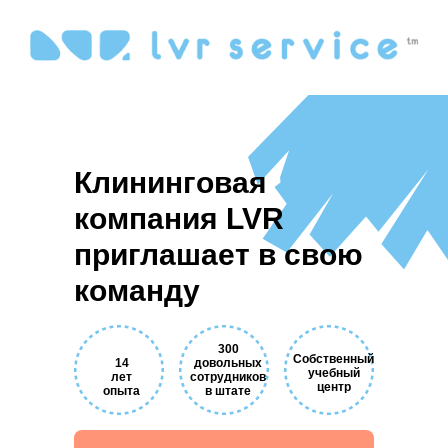
Клининговая
компания LVR
приглашает в свою
команду
300
Собственный
14
довольных
учебный
лет
сотрудников
центр
опыта
в штате