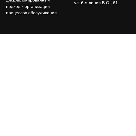
дисциплинированный
ул. 6-я линия В.О., 61
подход к организации
процессов обслуживания.