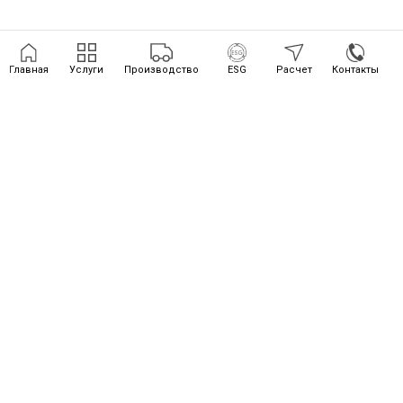
Главная
Услуги
Производство
ESG
Расчет
Контакты
—
Уборка офисов
—
Уборка производств
—
Уборка на мероприятиях
—
Процессы производства
—
Статьи
ООО "ЛВР АУТСОРСИНГ И
—
Работа в LVR
СНАБЖЕНИЕ"
199178, Г.САНКТ-ПЕТЕРБУРГ,
—
Политика обработки
ЛН. 5-Я В.О., Д. 70, ЛИТЕР А,
персональных данных
ПОМЕЩ. 148/52Н